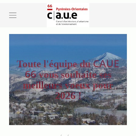
CAUE
Toute l'équipe du
CAUE
Toute l'équipe du
66
vous souhaite ses
66
est à votre
meilleurs voeux pour
disposition !
2026 !